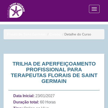
AND cursos_lista.id_curso = 11101110
Toggle
navigati
Florais de Saint Germain
Cursos
Detalhe do Curso
TRILHA DE APERFEIÇOAMENTO
PROFISSIONAL PARA
TERAPEUTAS FLORAIS DE SAINT
GERMAIN
Data Inicial:
23/01/2027
Duração total:
60 Horas